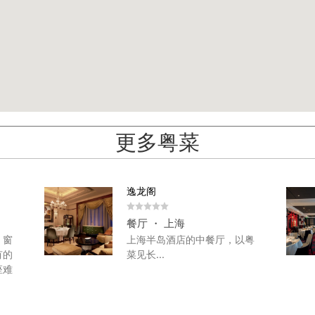
更多粤菜
逸龙阁
餐厅 ・ 上海
。窗
上海半岛酒店的中餐厅，以粤
有的
菜见长...
座难