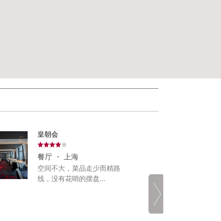
皇朝会
采逸
餐厅 ・ 上海
餐厅
空间不大，菜品走少而精路
采逸
线，没有花哨的摆盘...
制的
酱汁