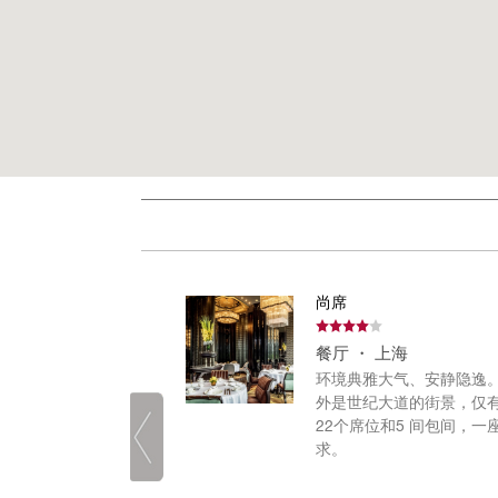
n
尚席
上海
餐厅 ・ 上海
明，金属镶边的内装
环境典雅大气、安静隐逸
造出沉稳摩登的英伦
外是世纪大道的街景，仅
传统粤菜融合了鱼子
22个席位和5 间包间，一
、和牛等上选食材，
求。
的摆 盘呈现，让食客
、味的整体感受上又