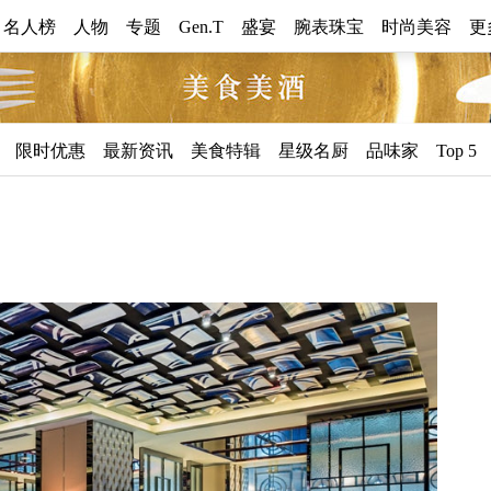
0 名人榜
人物
专题
Gen.T
盛宴
腕表珠宝
时尚美容
更
美
限时优惠
最新资讯
美食特辑
星级名厨
品味家
Top 5
食
美
酒