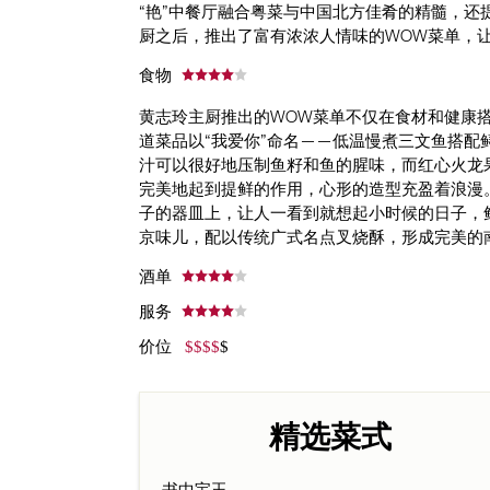
“艳”中餐厅融合粤菜与中国北方佳肴的精髓，
厨之后，推出了富有浓浓人情味的WOW菜单，
食物
黄志玲主厨推出的WOW菜单不仅在食材和健康
道菜品以“我爱你”命名——低温慢煮三文鱼搭
汁可以很好地压制鱼籽和鱼的腥味，而红心火龙
完美地起到提鲜的作用，心形的造型充盈着浪漫
子的器皿上，让人一看到就想起小时候的日子，
京味儿，配以传统广式名点叉烧酥，形成完美的
酒单
服务
价位
$
$
$
$
$
精选菜式
书中宝玉