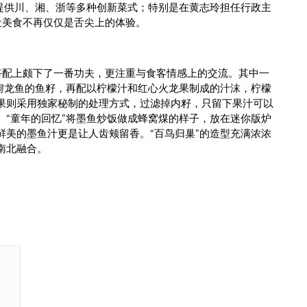
还提供川、湘、浙等多种创新菜式；特别是在黄志玲担任行政主
让美食不再仅仅是舌尖上的体验。
搭配上颇下了一番功夫，更注重与食客情感上的交流。其中一
配鲟龙鱼的鱼籽，再配以柠檬汁和红心火龙果制成的汁沫，柠檬
果则采用独家秘制的处理方式，过滤掉内籽，只留下果汁可以
。“童年的回忆”将墨鱼炒饭做成蜂窝煤的样子，放在迷你版炉
鲜美的墨鱼汁更是让人齿颊留香。“百鸟归巢”的造型充满浓浓
南北融合。