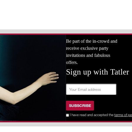
Be part of the in-crowd and
receive exclusive party
invitations and fabulous
offers.
Sign up with Tatler
SUBSCRIBE
I have read and accepted the
terms of pe