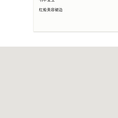
红烩美容裙边