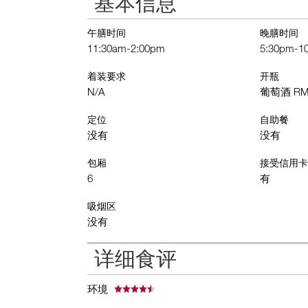
基本信息
午膳时间
晚膳时间
11:30am-2:00pm
5:30pm-1
着装要求
开瓶
N/A
葡萄酒 RMB
定位
自助餐
没有
没有
包厢
接受信用卡
6
有
吸烟区
没有
详细食评
环境