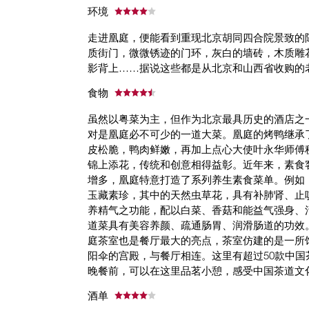
环境
走进凰庭，便能看到重现北京胡同四合院景致的
质街门，微微锈迹的门环，灰白的墙砖，木质雕
影背上……据说这些都是从北京和山西省收购的
食物
虽然以粤菜为主，但作为北京最具历史的酒店之
对是凰庭必不可少的一道大菜。凰庭的烤鸭继承
皮松脆，鸭肉鲜嫩，再加上点心大使叶永华师傅
锦上添花，传统和创意相得益彰。近年来，素食
增多，凰庭特意打造了系列养生素食菜单。例如
玉藏素珍，其中的天然虫草花，具有补肺肾、止
养精气之功能，配以白菜、香菇和能益气强身、
道菜具有美容养颜、疏通肠胃、润滑肠道的功效
庭茶室也是餐厅最大的亮点，茶室仿建的是一所
阳伞的宫殿，与餐厅相连。这里有超过50款中国
晚餐前，可以在这里品茗小憩，感受中国茶道文
酒单