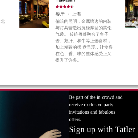
餐厅 ・ 上海
国北
偏暗的照明，金属镶边的内装
与灯具营造出沉稳摩登的英伦
气质。 传统粤菜融合了鱼子
酱、鹅肝、和牛等上选食材，
加上精致的摆 盘呈现，让食客
在色、香、味的整体感受上又
提升了许多。
Be part of the in-crowd and
receive exclusive party
invitations and fabulous
offers.
Sign up with Tatler