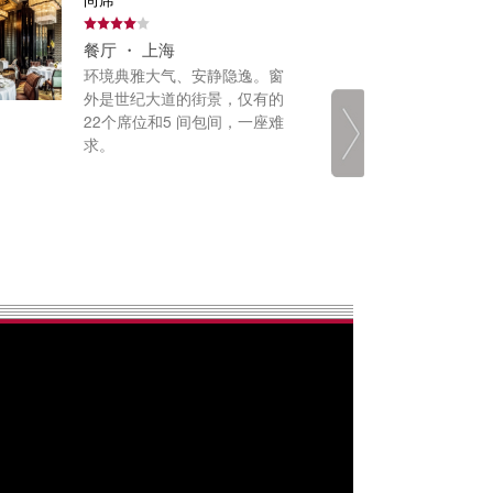
餐厅 ・ 上海
餐厅
环境典雅大气、安静隐逸。窗
金阁
外是世纪大道的街景，仅有的
文化
22个席位和5 间包间，一座难
求。