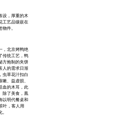
陈设，厚重的木
花工艺品镶嵌在
老物件。
一，北京烤鸭绝
了传统工艺，鸭
秘方炮制的夹饼
客人的需求日渐
，虫草花汁扣白
咳嗽、益虚损、
活血的木耳，此
。除了美食，凰
饰以明代餐桌和
茶叶，客人用
化。