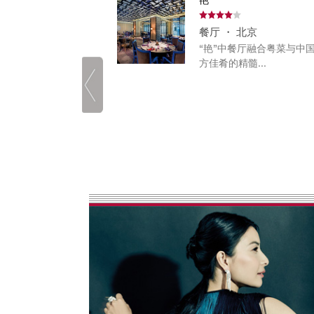
北京
餐厅 ・ 北京
里拉饭店香宫中餐厅
“艳”中餐厅融合粤菜与中
负盛名的中餐厅之
方佳肴的精髓...