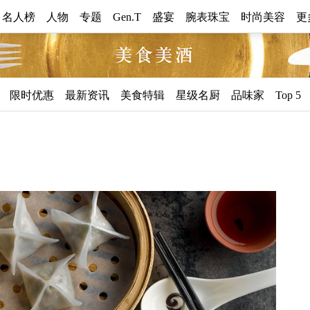
0 名人榜
人物
专题
Gen.T
盛宴
腕表珠宝
时尚美容
更
美
限时优惠
最新资讯
美食特辑
星级名厨
品味家
Top 5
食
美
酒