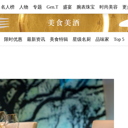
0 名人榜
人物
专题
Gen.T
盛宴
腕表珠宝
时尚美容
更
美
限时优惠
最新资讯
美食特辑
星级名厨
品味家
Top 5
食
美
酒