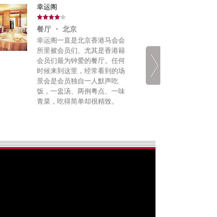
幸运阁
明阁
餐厅 ・ 北京
餐厅
幸运阁一直是北京香港马会会
朗廷
所里被会员们、尤其是香港籍
表，
会员们最为钟爱的餐厅。任何
菜，
时候来到这里，经常看到的场
食材
景会是会员独自一人默声吃
到食
饭，一盅汤、两例粤点、一味
象深
青菜，吃得简单却很精致。
的高