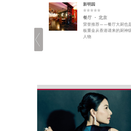
新明园
北京
餐厅 ・ 北京
亮点，是每日新鲜炮
荣誉推荐——餐厅大厨也
点心，毋须蘸上任何
板重金从香港请来的厨神
十足，滋味无穷...
人物