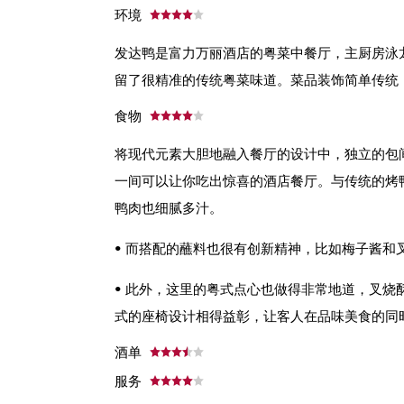
环境
发达鸭是富力万丽酒店的粤菜中餐厅，主厨房泳
留了很精准的传统
粤菜味道。菜品装饰简单传统
食物
将现代元素大胆地融入餐厅的设计中，独立的包
一间可以让你吃出
惊喜的酒店餐厅。与传统的烤
鸭肉也细腻多汁。
•
而搭配的蘸料也很有创新精神，比如梅子酱和
•
此外，这里的粤式点心也做得非常地道，叉烧
式的座椅设计相得益彰，
让客人在品味美食的同
酒单
服务