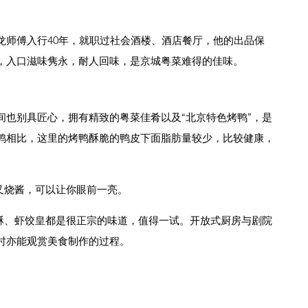
龙师傅入行
40
年，就职过社会酒楼、酒店餐厅，他的出品保
，入口滋味隽永，耐人回味，是京
城粤菜难得的佳味。
间也别具匠心，
拥有精致的粤菜佳肴以及“北京特色烤鸭”，是
鸭相比，这里的烤鸭酥脆的鸭皮下
面脂肪量较少，比较健康，
叉烧酱，可以让你
眼前一亮。
酥、虾饺皇都是很
正宗的味道，值得一试。开放式厨房与剧院
时亦能观赏美食制作的过程。