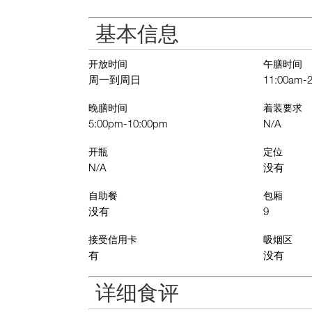
基本信息
开放时间
午膳时间
周一到周日
11:00am-
晚膳时间
着装要求
5:00pm-10:00pm
N/A
开瓶
定位
N/A
没有
自助餐
包厢
没有
9
接受信用卡
吸烟区
有
没有
详细食评