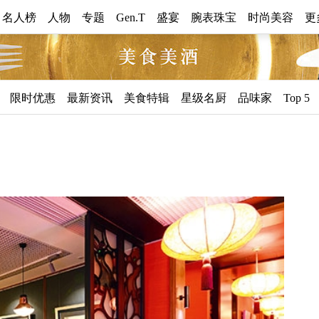
0 名人榜
人物
专题
Gen.T
盛宴
腕表珠宝
时尚美容
更
美
限时优惠
最新资讯
美食特辑
星级名厨
品味家
Top 5
食
美
酒