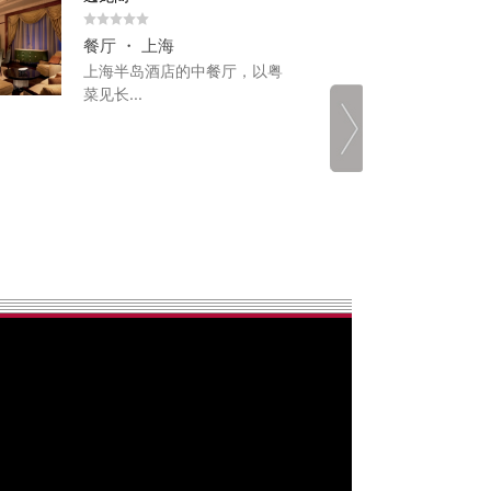
餐厅 ・ 上海
餐厅
上海半岛酒店的中餐厅，以粤
幸运
菜见长...
所里
会员
时候
景会
饭，
青菜