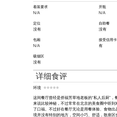
着装要求
开瓶
N/A
N/A
定位
自助餐
没有
没有
包厢
接受信用卡
N/A
有
吸烟区
没有
详细食评
环境
这间餐厅曾经是侨福芳草地老板的“私人后厨”
来说比较神秘，不过常常在北京的美食圈中听到
了口福。不过好在餐厅无论是用餐体验、食物出
境并没有特别的地方，空间小巧、舒适，散座区也