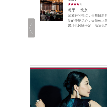
北京
餐厅 ・ 北京
厅不但向顾客们提供
采逸轩的亮点，是每日新
点心...
制的传统点心，毋须蘸上
酱汁也风味十足，滋味无穷.