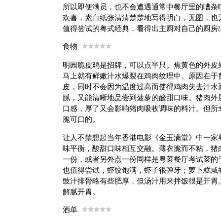
所以即便满员，也不会遭遇通常中餐厅里的嘈杂
欢喜，素白纸张清清楚楚地写得明白，无图，也
值得尝试的粤式经典，看得出主厨对自己的厨房
食物
明园脆皮鸡是招牌，可以点半只。焦黄色的外皮
马上就有鲜嫩汁水爆裂在鸡肉纹理中。原因在于
皮，同时不会因为温度过高而使得鸡肉失去汁水
腻，又能清晰地品尝到菠萝的酸甜口味。猪肉外
口感，厚了又会影响猪肉吸收调味的料汁。但所
脆可口的。
让人不禁想起当年香港电影《金玉满堂》中一家
味平衡，酸甜口味相互交融。薄衣脆而不粘，猪
一份，或者另外点一份同样是粤菜餐厅考试菜的
也值得尝试，虾饺饱满，虾子很弹牙；萝卜糕咸
豉汁排骨略有些肥厚，但汤汁用来拌饭很是开胃
解腻开胃。
酒单