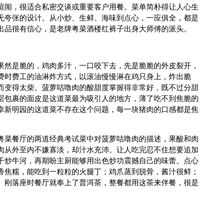
喧闹，很适合私密交谈或重要客户用餐。菜单简朴得让人心生
无夸张的设计。从小炒、生鲜、海味到点心，一应俱全，都是
出品很有信心，是老牌粤菜酒楼红裤子出身大师傅的派头。
果然是脆的，鸡肉多汁，一口咬下去，先是脆脆的外皮裂开，
费时费工的油淋炸方式，以滚油慢慢淋在鸡只身上，炸出脆
而变得太柴。菠萝咕噜肉的酸甜度掌握得非常好，既不过分甜
层包裹的面皮是这道菜最为吸引人的地方，薄了吃不到焦脆的
幸新明园的这道菜不存在这个问题，每一块猪肉的口感都是焦
粤菜餐厅的两道经典考试菜中对菠萝咕噜肉的描述，果酸和肉
肉从外至内不嫌寡淡，却汁水充沛。让人吃完忍不住想要追加
干炒牛河，再期盼主厨能够用出色炒功震撼自己的味蕾。点心
香焦糯，能吃到一粒粒的火腿丁；鸡爪蒸到脱骨，酱汁很鲜；
。刚落座时餐厅就奉上了普洱茶，整餐都用这茶来伴餐，很是