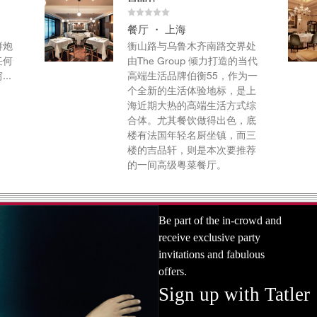
餐厅 ・ 上海
鲜炮
衡山路与乌鲁木齐南路交界处
任何
由The Group 倾力打造的当代
..
高端生活品牌伯衡55，作为一
个全新的生活体验地标，是上
海近期大热的高端生活方式综
合体。尤其餐饮做得出色，底
楼有法国年轻名厨坐镇，而三
楼的吉品轩，则是本次要推荐
的一间高级粤菜餐厅。
Be part of the in-crowd and
receive exclusive party
invitations and fabulous
offers.
Sign up with Tatler