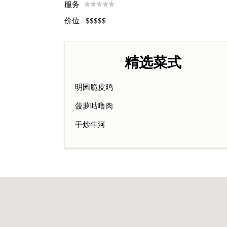
服务
价位 $$$$$
精选菜式
明园脆皮鸡
菠萝咕噜肉
干炒牛河