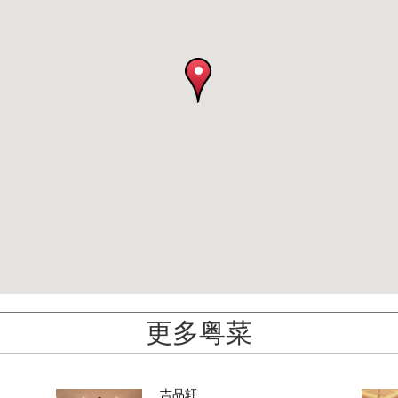
更多粤菜
吉品轩