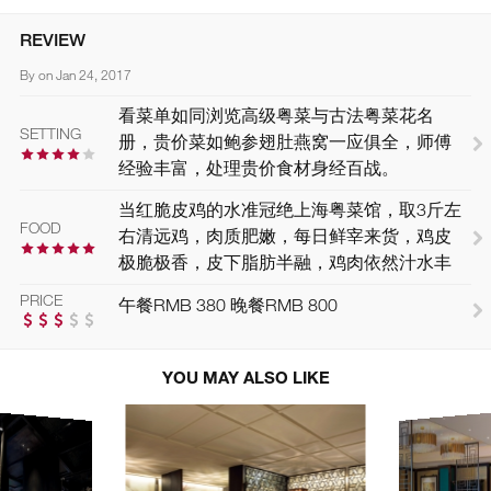
REVIEW
By on Jan 24, 2017
看菜单如同浏览高级粤菜与古法粤菜花名
SETTING
册，贵价菜如鲍参翅肚燕窝一应俱全，师傅
经验丰富，处理贵价食材身经百战。
当红脆皮鸡的水准冠绝上海粤菜馆，取3斤左
FOOD
右清远鸡，肉质肥嫩，每日鲜宰来货，鸡皮
极脆极香，皮下脂肪半融，鸡肉依然汁水丰
盈，鸡味十足。名菜鸽吞燕见功夫，将鸽子
PRICE
午餐RMB 380 晚餐RMB 800
拆骨塞入大把燕窝，炖出燕窝不散鸽肉鲜
甜，手艺不是一朝一夕练就。
YOU MAY ALSO LIKE
平价菜也出色。简单如一碟炒远郊塘菜，或
是一碟炒饭，都工序繁复。秋天蟹粉量足实
在，每日鲜拆，售完告罄；冬日的煲仔饭米
粒口感烟韧，腊味另上，润肠、腊肠等都是
高级货，熟路客人会要求最后做成泡饭，以