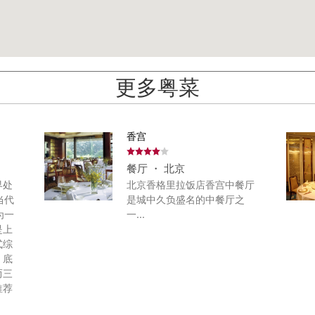
更多粤菜
香宫
餐厅 ・ 北京
界处
北京香格里拉饭店香宫中餐厅
当代
是城中久负盛名的中餐厅之
为一
一...
是上
式综
，底
而三
推荐