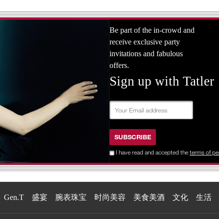
Be part of the in-crowd and
receive exclusive party
invitations and fabulous
offers.
Sign up with Tatler
SUBSCRIBE
I have read and accepted the
terms of pe
Gen.T
盛宴
腕表珠宝
时尚美容
美食美酒
文化
生活