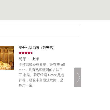
家全七福酒家（静安店）
艳中
餐厅 ・ 上海
餐厅
主打高级经典粤菜，还有些 off
最新
menu 只有熟客懂叫的古法手
艳中
工 名菜。餐厅经理 Peter 是老
层设
行尊，经验丰富眼观六路，是
位及
餐厅一宝...