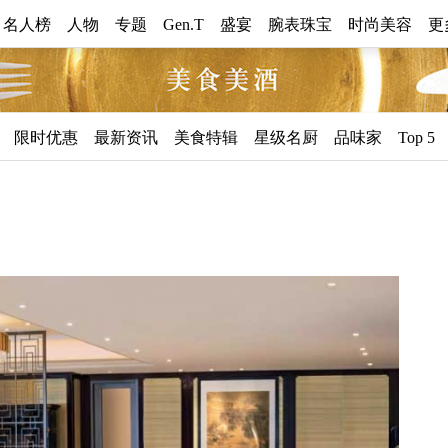
0 名人榜
人物
专题
Gen.T
盛宴
腕表珠宝
时尚美容
更
美
限时优惠
最新资讯
美食特辑
星级名厨
品味家
Top 5
食
美
酒