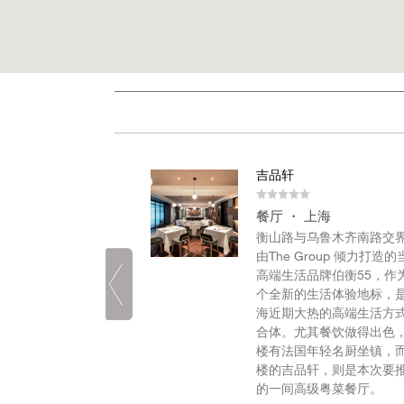
吉品轩
上海
餐厅 ・ 上海
大气、安静隐逸。窗
衡山路与乌鲁木齐南路交
大道的街景，仅有的
由The Group 倾力打造的
位和5 间包间，一座难
高端生活品牌伯衡55，作
个全新的生活体验地标，
海近期大热的高端生活方
合体。尤其餐饮做得出色
楼有法国年轻名厨坐镇，
楼的吉品轩，则是本次要
的一间高级粤菜餐厅。