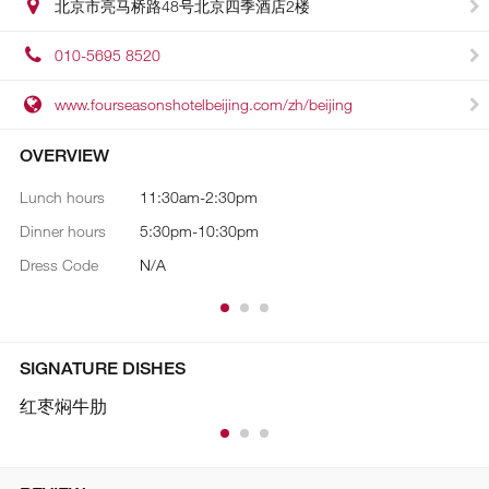
北京市亮马桥路48号北京四季酒店2楼
010-5695 8520
www.fourseasonshotelbeijing.com/zh/beijing
OVERVIEW
Lunch hours
11:30am-2:30pm
Co
Dinner hours
5:30pm-10:30pm
Re
Dress Code
N/A
Buf
SIGNATURE DISHES
红枣焖牛肋
松