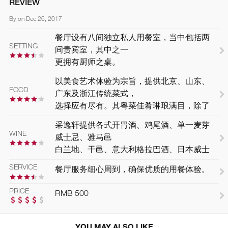
REVIEW
By on Dec 26, 2017
餐厅设有八间独立私人用餐室，当中包括两
SETTING
间贵宾室，其中之一
更拥有厨师之桌。
以美食艺术体验为宗旨，提供北京、山东、
FOOD
广东及浙江传统菜式，
选择应有尽有。其粤菜佳肴琳琅满目，除了
生猛海鲜如鲍鱼、海
采逸轩提供各式开胃酒、鸡尾酒、单一麦芽
参之外，也少不了乳猪、烧鹅等特色烧味，
WINE
威士忌、雅马邑
还有多款广式滋补褒汤，除粤菜之外，京菜
白兰地、干邑、意大利格拉巴酒、日本威士
也是这里的主打菜系。煮大虾、炸肉球、炒
忌、中国烈酒及黄酒
鸡丝、炒羊肉、北方煎饼，以至北京水饺及
SERVICE
餐厅服务细心周到，确保优质的用餐体验。
面条等菜式，让人大饱口福。
PRICE
RMB 500
YOU MAY ALSO LIKE