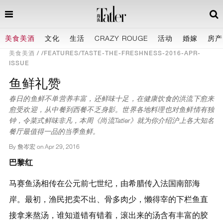
美食美酒
文化
生活
CRAZY ROUGE
活动
婚嫁
房产
美食美酒
/FEATURES/TASTE-THE-FRESHNESS-2016-APR-
ISSUE
鱼鲜礼赞
春日的鱼鲜不单营养丰富，还鲜味十足，在健康饮食的洪流下愈来
愈受欢迎，从中餐到西餐不乏身影。世界各地料理也对鱼鲜情有独
钟，令菜式鲜味非凡，本周《尚流Tatler》就为你介绍沪上各大知名
餐厅最值得一品的当季鱼鲜。
By 詹岑宏 on
Apr 29, 2016
巴黎红
马赛鱼汤相传在公元前七世纪，由希腊传入法国南部海
岸。最初，渔民把卖不出、骨多肉少，懒得宰的下栏鱼直
接拿来熬汤，谁知道错有错着，滚出来的汤含有丰富的胶