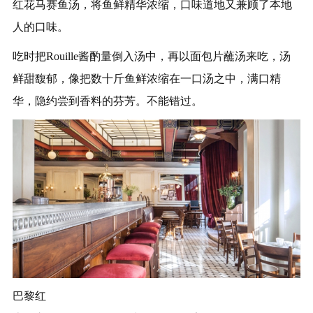
红花马赛鱼汤，将鱼鲜精华浓缩，口味道地又兼顾了本地
人的口味。
吃时把Rouille酱酌量倒入汤中，再以面包片蘸汤来吃，汤
鲜甜馥郁，像把数十斤鱼鲜浓缩在一口汤之中，满口精
华，隐约尝到香料的芬芳。不能错过。
巴黎红