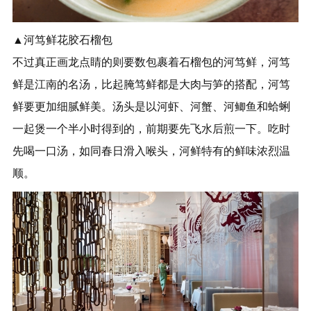
▲河笃鲜花胶石榴包
不过真正画龙点睛的则要数包裹着石榴包的河笃鲜，河笃
鲜是江南的名汤，比起腌笃鲜都是大肉与笋的搭配，河笃
鲜要更加细腻鲜美。汤头是以河虾、河蟹、河鲫鱼和蛤蜊
一起煲一个半小时得到的，前期要先飞水后煎一下。吃时
先喝一口汤，如同春日滑入喉头，河鲜特有的鲜味浓烈温
顺。