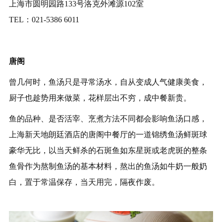
上海市圆明园路133号洛克外滩源102室
TEL：021-5386 6011
唐阁
曾几何时，鱼汤只是寻常汤水，自从变成人气健康美食，
厨子也趁势用来做菜，花样层出不穷，成中餐新贵。
鱼的品种、是否活宰、烹煮方法不同都会影响鱼汤口感，
上海新天地朗廷酒店的唐阁中餐厅的一道锦绣鱼汤鲜斑球
豪华无比，以当天鲜杀的石斑鱼如东星斑或老虎斑的整条
鱼骨作为熬制鱼汤的基本材料，熬出的鱼汤如牛奶一般奶
白，置于常温保存，当天用完，隔夜作废。