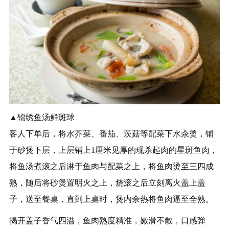
▲锦绣鱼汤鲜斑球
客人下单后，将水芥菜、番茄、茨菇等配菜下水汆烫，铺
于砂煲下层，上层铺上1厘米见厚的现杀起肉的星斑鱼肉，
将鱼汤煮滚之后淋于鱼肉与配菜之上，将鱼肉烫至三四成
熟，随后将砂煲置明火之上，烧滚之后立刻离火盖上盖
子，送至餐桌，直到上桌时，煲内余热将鱼肉逼至全熟。
揭开盖子香气四溢，鱼肉熟度精准，嫩滑不散，口感弹