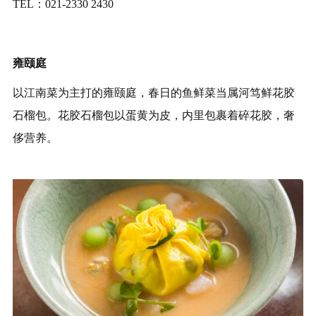
TEL：021-2330 2430
雍颐庭
以江南菜为主打的雍颐庭，春日的鱼鲜菜当属河笃鲜花胶
石榴包。花胶石榴包以蛋黄为皮，内里包裹着碎花胶，奢
侈营养。