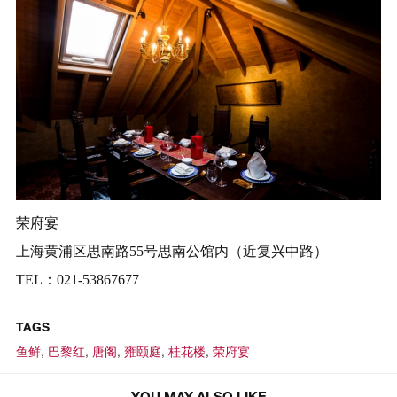
荣府宴
上海黄浦区思南路55号思南公馆内（近复兴中路）
TEL：021-53867677
TAGS
鱼鲜
,
巴黎红
,
唐阁
,
雍颐庭
,
桂花楼
,
荣府宴
YOU MAY ALSO LIKE