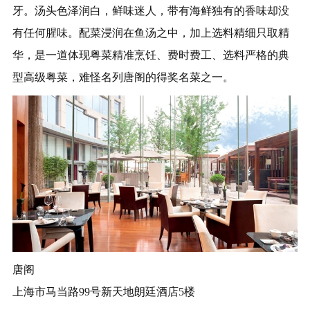
牙。汤头色泽润白，鲜味迷人，带有海鲜独有的香味却没
有任何腥味。配菜浸润在鱼汤之中，加上选料精细只取精
华，是一道体现粤菜精准烹饪、费时费工、选料严格的典
型高级粤菜，难怪名列唐阁的得奖名菜之一。
唐阁
上海市马当路99号新天地朗廷酒店5楼